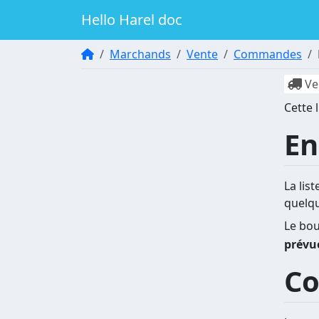
Hello Harel doc
Marchands
Vente
Commandes
Ve
Cette 
En
La lis
quelq
Le bo
prévu
Co