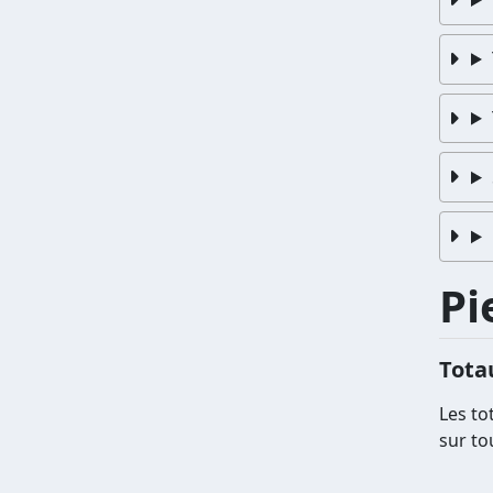
Pi
Tota
Les to
sur to