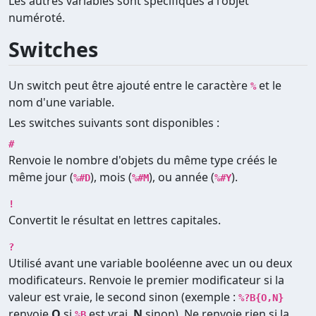
Les autres variables sont spécifiques à l'objet
numéroté.
Switches
Un switch peut être ajouté entre le caractère
et le
%
nom d'une variable.
Les switches suivants sont disponibles :
#
Renvoie le nombre d'objets du même type créés le
même jour (
), mois (
), ou année (
).
%#D
%#M
%#Y
!
Convertit le résultat en lettres capitales.
?
Utilisé avant une variable booléenne avec un ou deux
modificateurs. Renvoie le premier modificateur si la
valeur est vraie, le second sinon (exemple :
%?B{O,N}
renvoie
O
si
est vrai,
N
sinon). Ne renvoie rien si la
%B